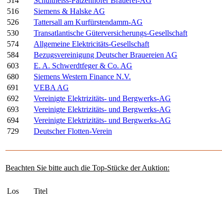
514
Schultheiss-Patzenhofer Brauerei-AG
516
Siemens & Halske AG
526
Tattersall am Kurfürstendamm-AG
530
Transatlantische Güterversicherungs-Gesellschaft
574
Allgemeine Elektricitäts-Gesellschaft
584
Bezugsvereinigung Deutscher Brauereien AG
603
E. A. Schwerdtfeger & Co. AG
680
Siemens Western Finance N.V.
691
VEBA AG
692
Vereinigte Elektrizitäts- und Bergwerks-AG
693
Vereinigte Elektrizitäts- und Bergwerks-AG
694
Vereinigte Elektrizitäts- und Bergwerks-AG
729
Deutscher Flotten-Verein
Beachten Sie bitte auch die Top-Stücke der Auktion:
Los
Titel