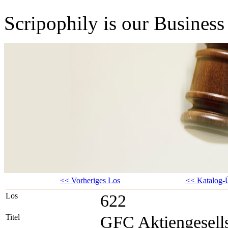
Scripophily is our Business 
<< Vorheriges Los
<< Katalog-Ü
Los
622
Titel
GFC Aktiengesells