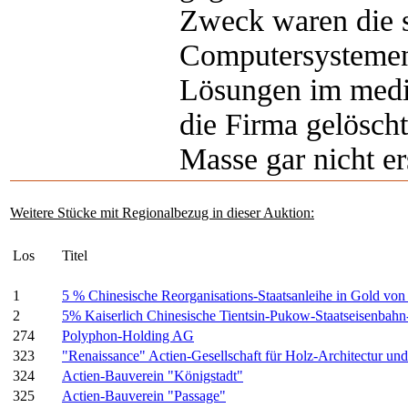
Zweck waren die sc
Computersystemen
Lösungen im medi
die Firma gelösch
Masse gar nicht er
Weitere Stücke mit Regionalbezug in dieser Auktion:
Los
Titel
1
5 % Chinesische Reorganisations-Staatsanleihe in Gold v
2
5% Kaiserlich Chinesische Tientsin-Pukow-Staatseisenbah
274
Polyphon-Holding AG
323
"Renaissance" Actien-Gesellschaft für Holz-Architectur un
324
Actien-Bauverein "Königstadt"
325
Actien-Bauverein "Passage"