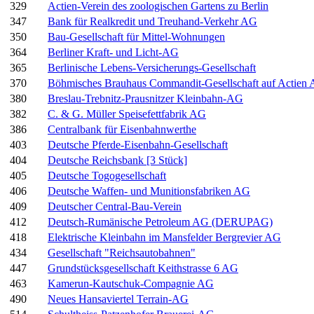
329
Actien-Verein des zoologischen Gartens zu Berlin
347
Bank für Realkredit und Treuhand-Verkehr AG
350
Bau-Gesellschaft für Mittel-Wohnungen
364
Berliner Kraft- und Licht-AG
365
Berlinische Lebens-Versicherungs-Gesellschaft
370
Böhmisches Brauhaus Commandit-Gesellschaft auf Actien 
380
Breslau-Trebnitz-Prausnitzer Kleinbahn-AG
382
C. & G. Müller Speisefettfabrik AG
386
Centralbank für Eisenbahnwerthe
403
Deutsche Pferde-Eisenbahn-Gesellschaft
404
Deutsche Reichsbank [3 Stück]
405
Deutsche Togogesellschaft
406
Deutsche Waffen- und Munitionsfabriken AG
409
Deutscher Central-Bau-Verein
412
Deutsch-Rumänische Petroleum AG (DERUPAG)
418
Elektrische Kleinbahn im Mansfelder Bergrevier AG
434
Gesellschaft "Reichsautobahnen"
447
Grundstücksgesellschaft Keithstrasse 6 AG
463
Kamerun-Kautschuk-Compagnie AG
490
Neues Hansaviertel Terrain-AG