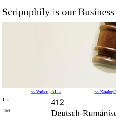
Scripophily is our Business 
<< Vorheriges Los
<< Katalog-Ü
Los
412
Titel
Deutsch-Rumänis