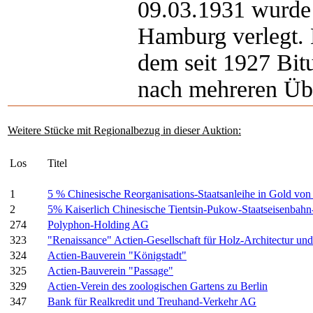
09.03.1931 wurde 
Hamburg verlegt. 
dem seit 1927 Bit
nach mehreren Üb
Weitere Stücke mit Regionalbezug in dieser Auktion:
Los
Titel
1
5 % Chinesische Reorganisations-Staatsanleihe in Gold v
2
5% Kaiserlich Chinesische Tientsin-Pukow-Staatseisenbah
274
Polyphon-Holding AG
323
"Renaissance" Actien-Gesellschaft für Holz-Architectur un
324
Actien-Bauverein "Königstadt"
325
Actien-Bauverein "Passage"
329
Actien-Verein des zoologischen Gartens zu Berlin
347
Bank für Realkredit und Treuhand-Verkehr AG