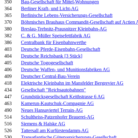
350
Bau-Gesellschaft für Mittel-Wohnungen
364
Berliner Kraft- und Licht-AG
365
Berlinische Lebens-Versicherungs-Gesellschaft
370
Böhmisches Brauhaus Commandit-Gesellschaft auf Actien 
380
Breslau-Trebnitz-Prausnitzer Kleinbahn-AG
382
C. & G. Müller Speisefettfabrik AG
386
Centralbank für Eisenbahnwerthe
403
Deutsche Pferde-Eisenbahn-Gesellschaft
404
Deutsche Reichsbank [3 Stück]
405
Deutsche Togogesellschaft
406
Deutsche Waffen- und Munitionsfabriken AG
409
Deutscher Central-Bau-Verein
418
Elektrische Kleinbahn im Mansfelder Bergrevier AG
434
Gesellschaft "Reichsautobahnen"
447
Grundstücksgesellschaft Keithstrasse 6 AG
463
Kamerun-Kautschuk-Compagnie AG
490
Neues Hansaviertel Terrain-AG
514
Schultheiss-Patzenhofer Brauerei-AG
516
Siemens & Halske AG
526
Tattersall am Kurfürstendamm-AG
530
Transatlantische Güterversicherungs-Gesellschaft