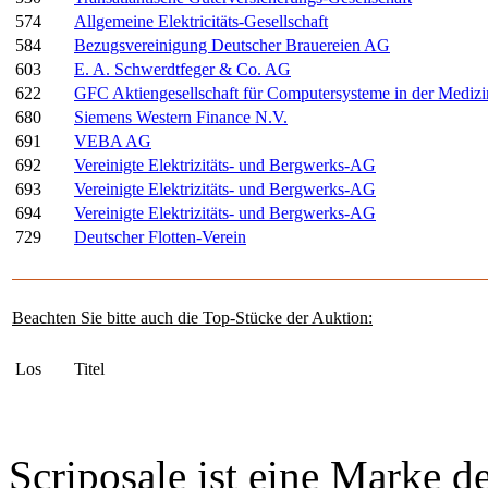
574
Allgemeine Elektricitäts-Gesellschaft
584
Bezugsvereinigung Deutscher Brauereien AG
603
E. A. Schwerdtfeger & Co. AG
622
GFC Aktiengesellschaft für Computersysteme in der Medizi
680
Siemens Western Finance N.V.
691
VEBA AG
692
Vereinigte Elektrizitäts- und Bergwerks-AG
693
Vereinigte Elektrizitäts- und Bergwerks-AG
694
Vereinigte Elektrizitäts- und Bergwerks-AG
729
Deutscher Flotten-Verein
Beachten Sie bitte auch die Top-Stücke der Auktion:
Los
Titel
Scriposale ist eine Marke d