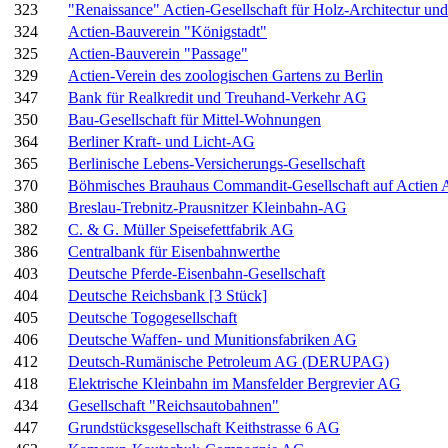
323
"Renaissance" Actien-Gesellschaft für Holz-Architectur un
324
Actien-Bauverein "Königstadt"
325
Actien-Bauverein "Passage"
329
Actien-Verein des zoologischen Gartens zu Berlin
347
Bank für Realkredit und Treuhand-Verkehr AG
350
Bau-Gesellschaft für Mittel-Wohnungen
364
Berliner Kraft- und Licht-AG
365
Berlinische Lebens-Versicherungs-Gesellschaft
370
Böhmisches Brauhaus Commandit-Gesellschaft auf Actien 
380
Breslau-Trebnitz-Prausnitzer Kleinbahn-AG
382
C. & G. Müller Speisefettfabrik AG
386
Centralbank für Eisenbahnwerthe
403
Deutsche Pferde-Eisenbahn-Gesellschaft
404
Deutsche Reichsbank [3 Stück]
405
Deutsche Togogesellschaft
406
Deutsche Waffen- und Munitionsfabriken AG
412
Deutsch-Rumänische Petroleum AG (DERUPAG)
418
Elektrische Kleinbahn im Mansfelder Bergrevier AG
434
Gesellschaft "Reichsautobahnen"
447
Grundstücksgesellschaft Keithstrasse 6 AG