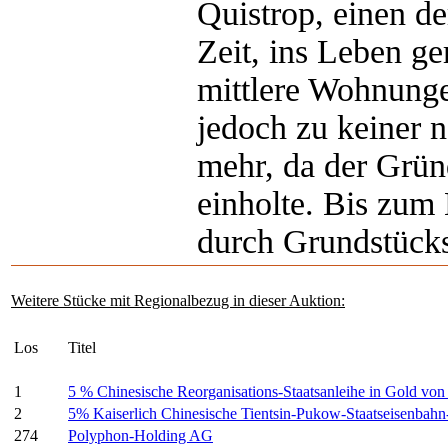
Quistrop, einen de
Zeit, ins Leben ge
mittlere Wohnung
jedoch zu keiner 
mehr, da der Grün
einholte. Bis zum
durch Grundstücks
Weitere Stücke mit Regionalbezug in dieser Auktion:
Los
Titel
1
5 % Chinesische Reorganisations-Staatsanleihe in Gold v
2
5% Kaiserlich Chinesische Tientsin-Pukow-Staatseisenbah
274
Polyphon-Holding AG