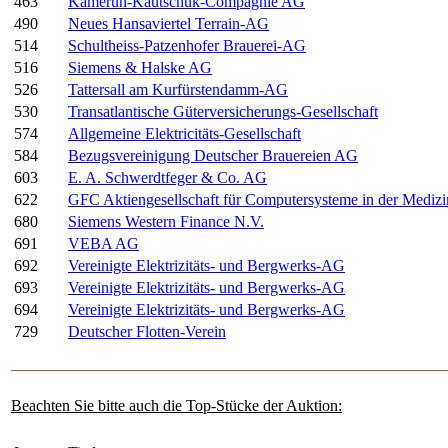
463
Kamerun-Kautschuk-Compagnie AG
490
Neues Hansaviertel Terrain-AG
514
Schultheiss-Patzenhofer Brauerei-AG
516
Siemens & Halske AG
526
Tattersall am Kurfürstendamm-AG
530
Transatlantische Güterversicherungs-Gesellschaft
574
Allgemeine Elektricitäts-Gesellschaft
584
Bezugsvereinigung Deutscher Brauereien AG
603
E. A. Schwerdtfeger & Co. AG
622
GFC Aktiengesellschaft für Computersysteme in der Medizi
680
Siemens Western Finance N.V.
691
VEBA AG
692
Vereinigte Elektrizitäts- und Bergwerks-AG
693
Vereinigte Elektrizitäts- und Bergwerks-AG
694
Vereinigte Elektrizitäts- und Bergwerks-AG
729
Deutscher Flotten-Verein
Beachten Sie bitte auch die Top-Stücke der Auktion: