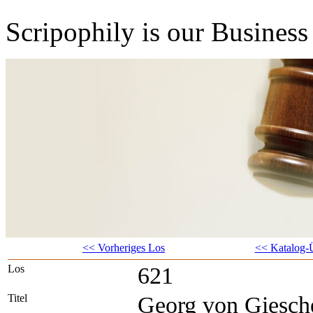
Scripophily is our Business 
<< Vorheriges Los
<< Katalog-Ü
Los
621
Titel
Georg von Giesch