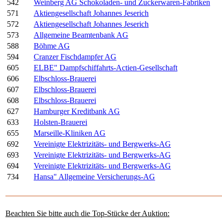
542
Weinberg AG Schokoladen- und Zuckerwaren-Fabriken
571
Aktiengesellschaft Johannes Jeserich
572
Aktiengesellschaft Johannes Jeserich
573
Allgemeine Beamtenbank AG
588
Böhme AG
594
Cranzer Fischdampfer AG
605
ELBE" Dampfschiffahrts-Actien-Gesellschaft
606
Elbschloss-Brauerei
607
Elbschloss-Brauerei
608
Elbschloss-Brauerei
627
Hamburger Kreditbank AG
633
Holsten-Brauerei
655
Marseille-Kliniken AG
692
Vereinigte Elektrizitäts- und Bergwerks-AG
693
Vereinigte Elektrizitäts- und Bergwerks-AG
694
Vereinigte Elektrizitäts- und Bergwerks-AG
734
Hansa" Allgemeine Versicherungs-AG
Beachten Sie bitte auch die Top-Stücke der Auktion: