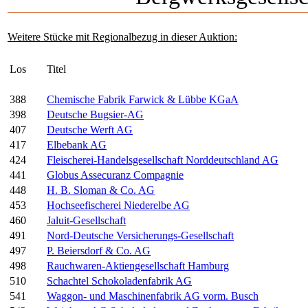
Weitere Stücke mit Regionalbezug in dieser Auktion:
Los
Titel
388
Chemische Fabrik Farwick & Lübbe KGaA
398
Deutsche Bugsier-AG
407
Deutsche Werft AG
417
Elbebank AG
424
Fleischerei-Handelsgesellschaft Norddeutschland AG
441
Globus Assecuranz Compagnie
448
H. B. Sloman & Co. AG
453
Hochseefischerei Niederelbe AG
460
Jaluit-Gesellschaft
491
Nord-Deutsche Versicherungs-Gesellschaft
497
P. Beiersdorf & Co. AG
498
Rauchwaren-Aktiengesellschaft Hamburg
510
Schachtel Schokoladenfabrik AG
541
Waggon- und Maschinenfabrik AG vorm. Busch