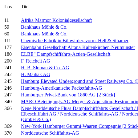
Los
Titel
11
Afrika-Marmor-Kolonialgesellschaft
59
Bankhaus Möhle & Co.
60
Bankhaus Möhle & Co.
111
Chemische Fabrik in Billwärder, vorm. Hell & Sthamer
177
Eisenbahn-Gesellschaft Altona-Kaltenkirchen-Neumünster
180
ELBE" Dampfschiffahrts-Actien-Gesellschaft
200
F. Reichelt AG
241
H. B. Sloman & Co. AG
242
H. Maihak AG
245
Hamburg Elevated Underground and Street Railways Co.
246
Hamburg-Amerikanische Packetfahrt-AG
247
Hamburger Privat-Bank von 1860 AG [2 Stück]
340
MARO Beteiligungs-AG Merger & Aquisition, Restructurin
366
Neue Norddeutsche Fluss-Dampfschifffahrts-Gesellschaft /
Elbeschiffahrt AG / Norddeutsche Schiffahrts-AG / Norddeu
(GmbH & Co.)
369
New-York Hamburger Gummi-Waaren Compagnie [2 Stück
370
Norddeutsche Schiffahrts-AG