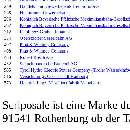
249
Handels- und Gewerbebank Heilbronn AG
258
Heilbronner Gewerbebank
296
Königlich Bayerische Pfälzische Maximiliansbahn-Gesellsch
297
Königlich Bayerische Pfälzische Maximiliansbahn-Gesellsch
312
Kupfererz-Grube "Johanna"
384
Oberstdorfer Sesselbahn AG
407
Pratt & Whitney Company
408
Pratt & Whitney Company
433
Robert Bosch AG
452
Schuchmann'sche Brauerei AG
505
Tyrol Hydro-Electric Power Company (Tiroler Wasserkraf
516
Versicherungs-Gesellschaft Hamburg
573
Heinrich Lanz, Maschinenfabrik Mannheim
Scriposale ist eine Marke d
91541 Rothenburg ob der T