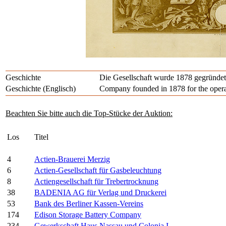
Geschichte
Die Gesellschaft wurde 1878 gegründe
Geschichte (Englisch)
Company founded in 1878 for the opera
Beachten Sie bitte auch die Top-Stücke der Auktion:
Los
Titel
4
Actien-Brauerei Merzig
6
Actien-Gesellschaft für Gasbeleuchtung
8
Actiengesellschaft für Trebertrocknung
38
BADENIA AG für Verlag und Druckerei
53
Bank des Berliner Kassen-Vereins
174
Edison Storage Battery Company
234
Gewerkschaft Haus Nassau und Colonia I