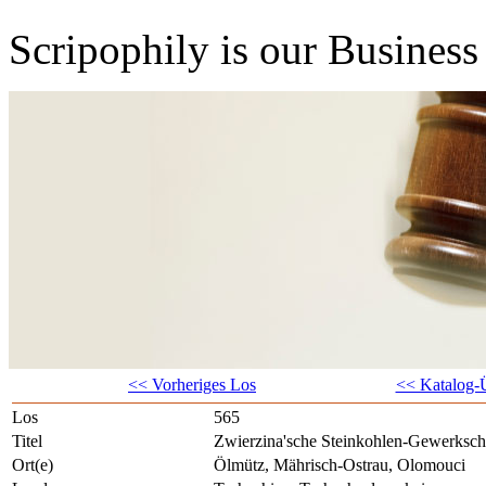
Scripophily is our Business 
<< Vorheriges Los
<< Katalog-Ü
Los
565
Titel
Zwierzina'sche Steinkohlen-Gewerksch
Ort(e)
Ölmütz, Mährisch-Ostrau, Olomouci