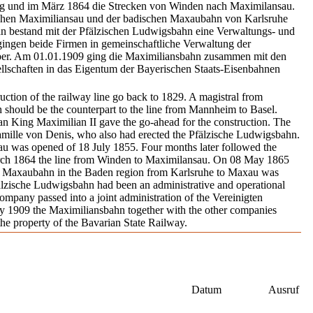
rg und im März 1864 die Strecken von Winden nach Maximilansau.
hen Maximiliansau und der badischen Maxaubahn von Karlsruhe
n bestand mit der Pfälzischen Ludwigsbahn eine Verwaltungs- und
ingen beide Firmen in gemeinschaftliche Verwaltung der
über. Am 01.01.1909 ging die Maximiliansbahn zusammen mit den
llschaften in das Eigentum der Bayerischen Staats-Eisenbahnen
ruction of the railway line go back to 1829. A magistral from
should be the counterpart to the line from Mannheim to Basel.
 King Maximilian II gave the go-ahead for the construction. The
amille von Denis, who also had erected the Pfälzische Ludwigsbahn.
dau was opened of 18 July 1855. Four months later followed the
ch 1864 the line from Winden to Maximilansau. On 08 May 1865
e Maxaubahn in the Baden region from Karlsruhe to Maxau was
älzische Ludwigsbahn had been an administrative and operational
mpany passed into a joint administration of the Vereinigten
y 1909 the Maximiliansbahn together with the other companies
the property of the Bavarian State Railway.
Datum
Ausruf