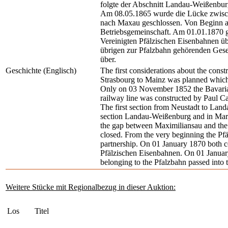
folgte der Abschnitt Landau-Weißenbu
Am 08.05.1865 wurde die Lücke zwisc
nach Maxau geschlossen. Von Beginn a
Betriebsgemeinschaft. Am 01.01.1870 g
Vereinigten Pfälzischen Eisenbahnen 
übrigen zur Pfalzbahn gehörenden Gese
über.
Geschichte (Englisch)
The first considerations about the const
Strasbourg to Mainz was planned which 
Only on 03 November 1852 the Bavarian
railway line was constructed by Paul C
The first section from Neustadt to Lan
section Landau-Weißenburg and in Mar
the gap between Maximiliansau and th
closed. From the very beginning the Pf
partnership. On 01 January 1870 both co
Pfälzischen Eisenbahnen. On 01 Januar
belonging to the Pfalzbahn passed into 
Weitere Stücke mit Regionalbezug in dieser Auktion:
Los
Titel