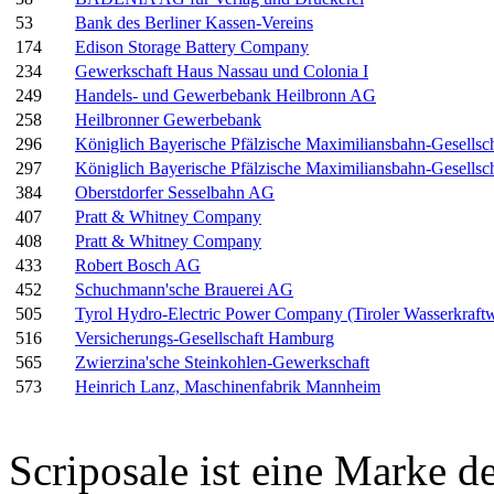
53
Bank des Berliner Kassen-Vereins
174
Edison Storage Battery Company
234
Gewerkschaft Haus Nassau und Colonia I
249
Handels- und Gewerbebank Heilbronn AG
258
Heilbronner Gewerbebank
296
Königlich Bayerische Pfälzische Maximiliansbahn-Gesellsch
297
Königlich Bayerische Pfälzische Maximiliansbahn-Gesellsch
384
Oberstdorfer Sesselbahn AG
407
Pratt & Whitney Company
408
Pratt & Whitney Company
433
Robert Bosch AG
452
Schuchmann'sche Brauerei AG
505
Tyrol Hydro-Electric Power Company (Tiroler Wasserkraf
516
Versicherungs-Gesellschaft Hamburg
565
Zwierzina'sche Steinkohlen-Gewerkschaft
573
Heinrich Lanz, Maschinenfabrik Mannheim
Scriposale ist eine Marke d