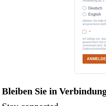
Anmeldung an, z.
Deutsch
English
Wählen Sie bitte d
ansprechend dürf
Ich willige ein, d
gespeichert und 
verwendet wird. W
Datenschutzerklä
ANMELD
Bleiben Sie in Verbindun