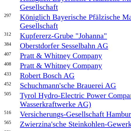
Gesellschaft
297
Königlich Bayerische Pfälzische M
Gesellschaft
312
Kupfererz-Grube "Johanna"
384
Oberstdorfer Sesselbahn AG
407
Pratt & Whitney Company
408
Pratt & Whitney Company
433
Robert Bosch AG
452
Schuchmann'sche Brauerei AG
505
Tyrol Hydro-Electric Power Compan
Wasserkraftwerke AG)
516
Versicherungs-Gesellschaft Hambu
565
Zwierzina'sche Steinkohlen-Gewerk