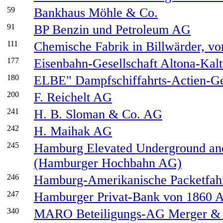
59
Bankhaus Möhle & Co.
91
BP Benzin und Petroleum AG
111
Chemische Fabrik in Billwärder, v
177
Eisenbahn-Gesellschaft Altona-Kal
180
ELBE" Dampfschiffahrts-Actien-Ge
200
F. Reichelt AG
241
H. B. Sloman & Co. AG
242
H. Maihak AG
245
Hamburg Elevated Underground and
(Hamburger Hochbahn AG)
246
Hamburg-Amerikanische Packetfah
247
Hamburger Privat-Bank von 1860 A
340
MARO Beteiligungs-AG Merger & Aq