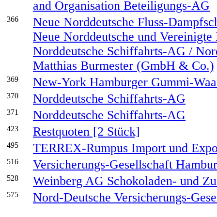
and Organisation Beteiligungs-AG
366
Neue Norddeutsche Fluss-Dampfschif
Neue Norddeutsche und Vereinigte 
Norddeutsche Schiffahrts-AG / Nor
Matthias Burmester (GmbH & Co.)
369
New-York Hamburger Gummi-Waare
370
Norddeutsche Schiffahrts-AG
371
Norddeutsche Schiffahrts-AG
423
Restquoten [2 Stück]
495
TERREX-Rumpus Import und Expor
516
Versicherungs-Gesellschaft Hambu
528
Weinberg AG Schokoladen- und Zu
575
Nord-Deutsche Versicherungs-Gesel