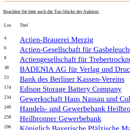
Beachten Sie bitte auch die Top-Stücke der Auktion:
Los
Titel
4
Actien-Brauerei Merzig
6
Actien-Gesellschaft für Gasbeleuch
8
Actiengesellschaft für Trebertrock
38
BADENIA AG für Verlag und Druc
53
Bank des Berliner Kassen-Vereins
174
Edison Storage Battery Company
234
Gewerkschaft Haus Nassau und Col
249
Handels- und Gewerbebank Heilbr
258
Heilbronner Gewerbebank
296
Königlich Bayerische Pfälzische M