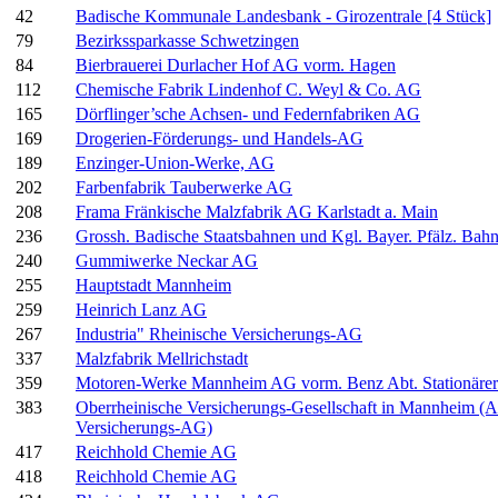
42
Badische Kommunale Landesbank - Girozentrale [4 Stück]
79
Bezirkssparkasse Schwetzingen
84
Bierbrauerei Durlacher Hof AG vorm. Hagen
112
Chemische Fabrik Lindenhof C. Weyl & Co. AG
165
Dörflinger’sche Achsen- und Federnfabriken AG
169
Drogerien-Förderungs- und Handels-AG
189
Enzinger-Union-Werke, AG
202
Farbenfabrik Tauberwerke AG
208
Frama Fränkische Malzfabrik AG Karlstadt a. Main
236
Grossh. Badische Staatsbahnen und Kgl. Bayer. Pfälz. Bah
240
Gummiwerke Neckar AG
255
Hauptstadt Mannheim
259
Heinrich Lanz AG
267
Industria" Rheinische Versicherungs-AG
337
Malzfabrik Mellrichstadt
359
Motoren-Werke Mannheim AG vorm. Benz Abt. Stationäre
383
Oberrheinische Versicherungs-Gesellschaft in Mannheim (All
Versicherungs-AG)
417
Reichhold Chemie AG
418
Reichhold Chemie AG