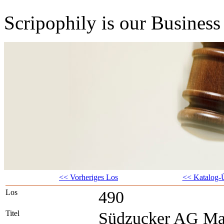
Scripophily is our Business 
<< Vorheriges Los
<< Katalog-Ü
Los
490
Titel
Südzucker AG Ma