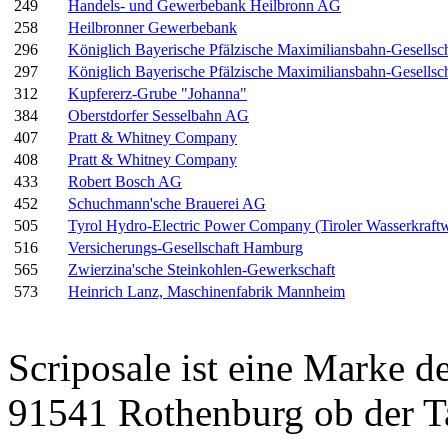
249
Handels- und Gewerbebank Heilbronn AG
258
Heilbronner Gewerbebank
296
Königlich Bayerische Pfälzische Maximiliansbahn-Gesellsch
297
Königlich Bayerische Pfälzische Maximiliansbahn-Gesellsch
312
Kupfererz-Grube "Johanna"
384
Oberstdorfer Sesselbahn AG
407
Pratt & Whitney Company
408
Pratt & Whitney Company
433
Robert Bosch AG
452
Schuchmann'sche Brauerei AG
505
Tyrol Hydro-Electric Power Company (Tiroler Wasserkraf
516
Versicherungs-Gesellschaft Hamburg
565
Zwierzina'sche Steinkohlen-Gewerkschaft
573
Heinrich Lanz, Maschinenfabrik Mannheim
Scriposale ist eine Marke d
91541 Rothenburg ob der T