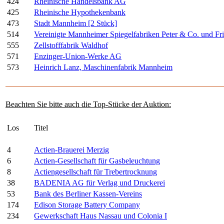
424
Rheinische Handelsbank AG
425
Rheinische Hypothekenbank
473
Stadt Mannheim [2 Stück]
514
Vereinigte Mannheimer Spiegelfabriken Peter & Co. und F
555
Zellstofffabrik Waldhof
571
Enzinger-Union-Werke AG
573
Heinrich Lanz, Maschinenfabrik Mannheim
Beachten Sie bitte auch die Top-Stücke der Auktion:
Los
Titel
4
Actien-Brauerei Merzig
6
Actien-Gesellschaft für Gasbeleuchtung
8
Actiengesellschaft für Trebertrocknung
38
BADENIA AG für Verlag und Druckerei
53
Bank des Berliner Kassen-Vereins
174
Edison Storage Battery Company
234
Gewerkschaft Haus Nassau und Colonia I