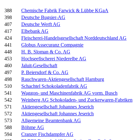
388
Chemische Fabrik Farwick & Lübbe KGaA
398
Deutsche Bugsier-AG
407
Deutsche Werft AG
417
Elbebank AG
424
Fleischerei-Handelsgesellschaft Norddeutschland AG
441
Globus Assecuranz Compagnie
448
H. B. Sloman & Co. AG
453
Hochseefischerei Niederelbe AG
460
Jaluit-Gesellschaft
497
P. Beiersdorf & Co. AG
498
Rauchwaren-Aktiengesellschaft Hamburg
510
Schachtel Schokoladenfabrik AG
541
Waggon- und Maschinenfabrik AG vorm. Busch
542
Weinberg AG Schokoladen- und Zuckerwaren-Fabriken
571
Aktiengesellschaft Johannes Jeserich
572
Aktiengesellschaft Johannes Jeserich
573
Allgemeine Beamtenbank AG
588
Böhme AG
594
Cranzer Fischdampfer AG