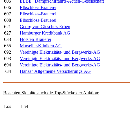
605
ELBE" Dampfschiffahrts-Actien-Gesellschaft
606
Elbschloss-Brauerei
607
Elbschloss-Brauerei
608
Elbschloss-Brauerei
621
Georg von Giesche's Erben
627
Hamburger Kreditbank AG
633
Holsten-Brauerei
655
Marseille-Kliniken AG
692
Vereinigte Elektrizitäts- und Bergwerks-AG
693
Vereinigte Elektrizitäts- und Bergwerks-AG
694
Vereinigte Elektrizitäts- und Bergwerks-AG
734
Hansa" Allgemeine Versicherungs-AG
Beachten Sie bitte auch die Top-Stücke der Auktion:
Los
Titel