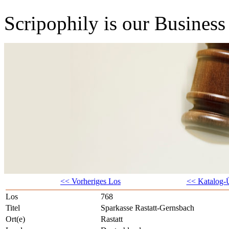
Scripophily is our Business 
<< Vorheriges Los
<< Katalog-Ü
Los
768
Titel
Sparkasse Rastatt-Gernsbach
Ort(e)
Rastatt