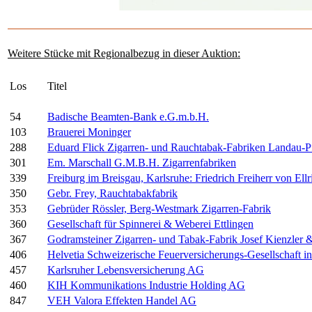
Weitere Stücke mit Regionalbezug in dieser Auktion:
Los
Titel
54
Badische Beamten-Bank e.G.m.b.H.
103
Brauerei Moninger
288
Eduard Flick Zigarren- und Rauchtabak-Fabriken Landau-Pf
301
Em. Marschall G.M.B.H. Zigarrenfabriken
339
Freiburg im Breisgau, Karlsruhe: Friedrich Freiherr von Ell
350
Gebr. Frey, Rauchtabakfabrik
353
Gebrüder Rössler, Berg-Westmark Zigarren-Fabrik
360
Gesellschaft für Spinnerei & Weberei Ettlingen
367
Godramsteiner Zigarren- und Tabak-Fabrik Josef Kienzler 
406
Helvetia Schweizerische Feuerversicherungs-Gesellschaft in
457
Karlsruher Lebensversicherung AG
460
KIH Kommunikations Industrie Holding AG
847
VEH Valora Effekten Handel AG