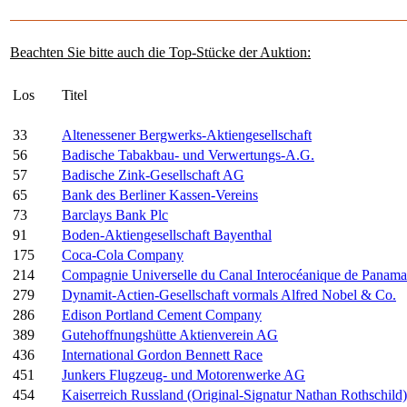
Beachten Sie bitte auch die Top-Stücke der Auktion:
Los
Titel
33
Altenessener Bergwerks-Aktiengesellschaft
56
Badische Tabakbau- und Verwertungs-A.G.
57
Badische Zink-Gesellschaft AG
65
Bank des Berliner Kassen-Vereins
73
Barclays Bank Plc
91
Boden-Aktiengesellschaft Bayenthal
175
Coca-Cola Company
214
Compagnie Universelle du Canal Interocéanique de Panama
279
Dynamit-Actien-Gesellschaft vormals Alfred Nobel & Co.
286
Edison Portland Cement Company
389
Gutehoffnungshütte Aktienverein AG
436
International Gordon Bennett Race
451
Junkers Flugzeug- und Motorenwerke AG
454
Kaiserreich Russland (Original-Signatur Nathan Rothschild)