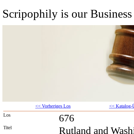
Scripophily is our Business 
<< Vorheriges Los
<< Katalog-Ü
Los
676
Titel
Rutland and Wash