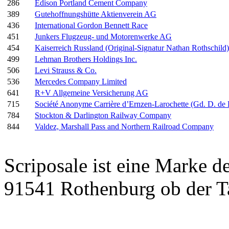
286
Edison Portland Cement Company
389
Gutehoffnungshütte Aktienverein AG
436
International Gordon Bennett Race
451
Junkers Flugzeug- und Motorenwerke AG
454
Kaiserreich Russland (Original-Signatur Nathan Rothschild)
499
Lehman Brothers Holdings Inc.
506
Levi Strauss & Co.
536
Mercedes Company Limited
641
R+V Allgemeine Versicherung AG
715
Société Anonyme Carrière d’Ernzen-Larochette (Gd. D. d
784
Stockton & Darlington Railway Company
844
Valdez, Marshall Pass and Northern Railroad Company
Scriposale ist eine Marke d
91541 Rothenburg ob der T