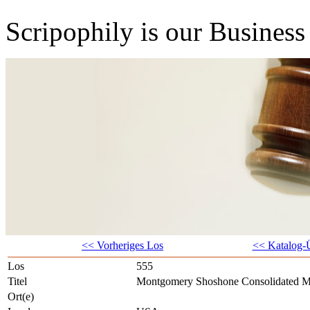
Scripophily is our Business 
<< Vorheriges Los
<< Katalog-Ü
Los
555
Titel
Montgomery Shoshone Consolidated M
Ort(e)