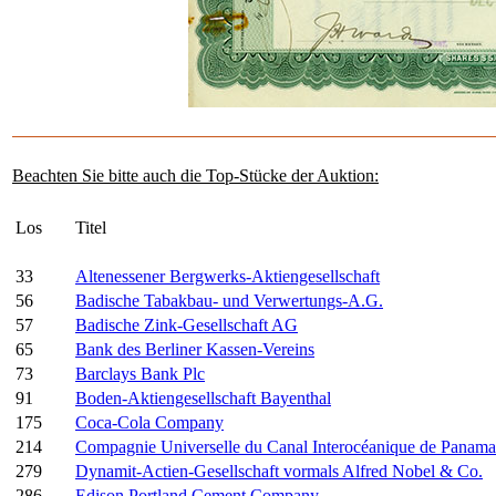
Beachten Sie bitte auch die Top-Stücke der Auktion:
Los
Titel
33
Altenessener Bergwerks-Aktiengesellschaft
56
Badische Tabakbau- und Verwertungs-A.G.
57
Badische Zink-Gesellschaft AG
65
Bank des Berliner Kassen-Vereins
73
Barclays Bank Plc
91
Boden-Aktiengesellschaft Bayenthal
175
Coca-Cola Company
214
Compagnie Universelle du Canal Interocéanique de Panama
279
Dynamit-Actien-Gesellschaft vormals Alfred Nobel & Co.
286
Edison Portland Cement Company