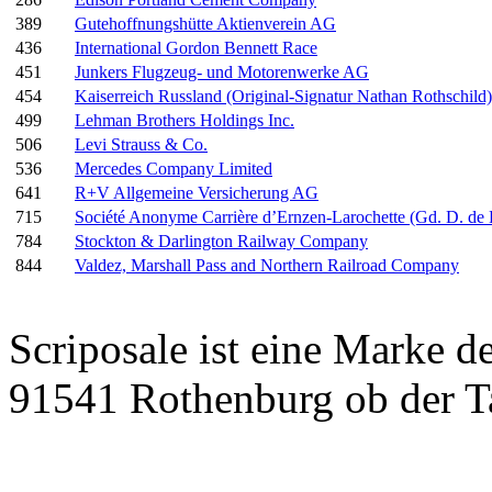
389
Gutehoffnungshütte Aktienverein AG
436
International Gordon Bennett Race
451
Junkers Flugzeug- und Motorenwerke AG
454
Kaiserreich Russland (Original-Signatur Nathan Rothschild)
499
Lehman Brothers Holdings Inc.
506
Levi Strauss & Co.
536
Mercedes Company Limited
641
R+V Allgemeine Versicherung AG
715
Société Anonyme Carrière d’Ernzen-Larochette (Gd. D. d
784
Stockton & Darlington Railway Company
844
Valdez, Marshall Pass and Northern Railroad Company
Scriposale ist eine Marke d
91541 Rothenburg ob der T