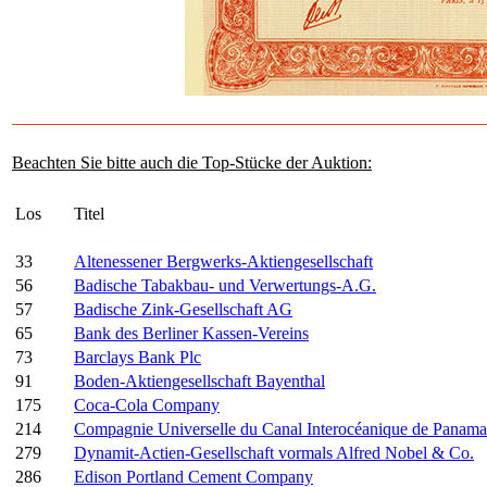
Beachten Sie bitte auch die Top-Stücke der Auktion:
Los
Titel
33
Altenessener Bergwerks-Aktiengesellschaft
56
Badische Tabakbau- und Verwertungs-A.G.
57
Badische Zink-Gesellschaft AG
65
Bank des Berliner Kassen-Vereins
73
Barclays Bank Plc
91
Boden-Aktiengesellschaft Bayenthal
175
Coca-Cola Company
214
Compagnie Universelle du Canal Interocéanique de Panama
279
Dynamit-Actien-Gesellschaft vormals Alfred Nobel & Co.
286
Edison Portland Cement Company