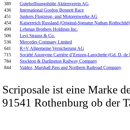
389
Gutehoffnungshütte Aktienverein AG
436
International Gordon Bennett Race
451
Junkers Flugzeug- und Motorenwerke AG
454
Kaiserreich Russland (Original-Signatur Nathan Rothschild)
499
Lehman Brothers Holdings Inc.
506
Levi Strauss & Co.
536
Mercedes Company Limited
641
R+V Allgemeine Versicherung AG
715
Société Anonyme Carrière d’Ernzen-Larochette (Gd. D. d
784
Stockton & Darlington Railway Company
844
Valdez, Marshall Pass and Northern Railroad Company
Scriposale ist eine Marke d
91541 Rothenburg ob der T