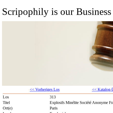
Scripophily is our Business 
<< Vorheriges Los
<< Katalog-Ü
Los
313
Titel
Explosifs Minélite Société Anonyme Fr
Ort(e)
Paris