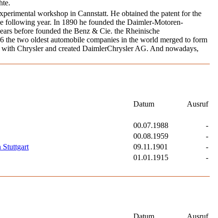
hte.
experimental workshop in Cannstatt. He obtained the patent for the
the following year. In 1890 he founded the Daimler-Motoren-
years before founded the Benz & Cie. the Rheinische
 the two oldest automobile companies in the world merged to form
 with Chrysler and created DaimlerChrysler AG. And nowadays,
Datum
Ausruf
00.07.1988
-
00.08.1959
-
 Stuttgart
09.11.1901
-
01.01.1915
-
Datum
Ausruf