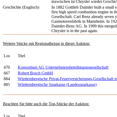
inzwischen ist Chrysler wieder Geschic
Geschichte (Englisch)
In 1882 Gottlieb Daimler built a small 
first high speed combustion engine in 
Gesellschaft. Carl Benz already seven 
Gasmotorenfabrik in Mannheim. In 1926
Daimler-Benz AG. In 1999 this merged
Chrysler is in the past again.
Weitere Stücke mit Regionalbezug in dieser Auktion:
Los
Titel
470
Konsortium AG Unternehmensbeteiligungsgesellschaft
667
Robert Bosch GmbH
884
Württembergische Privat-Feuerversicherungs-Gesellschaft in
885
Württembergische Sparkasse (Landessparkasse)
Beachten Sie bitte auch die Top-Stücke der Auktion:
Los
Titel