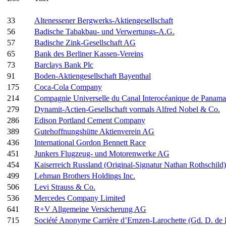
33
Altenessener Bergwerks-Aktiengesellschaft
56
Badische Tabakbau- und Verwertungs-A.G.
57
Badische Zink-Gesellschaft AG
65
Bank des Berliner Kassen-Vereins
73
Barclays Bank Plc
91
Boden-Aktiengesellschaft Bayenthal
175
Coca-Cola Company
214
Compagnie Universelle du Canal Interocéanique de Panama
279
Dynamit-Actien-Gesellschaft vormals Alfred Nobel & Co.
286
Edison Portland Cement Company
389
Gutehoffnungshütte Aktienverein AG
436
International Gordon Bennett Race
451
Junkers Flugzeug- und Motorenwerke AG
454
Kaiserreich Russland (Original-Signatur Nathan Rothschild)
499
Lehman Brothers Holdings Inc.
506
Levi Strauss & Co.
536
Mercedes Company Limited
641
R+V Allgemeine Versicherung AG
715
Société Anonyme Carrière d’Ernzen-Larochette (Gd. D. d