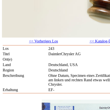
<< Vorheriges Los
<< Katalog-Ü
Los
243
Titel
DaimlerChrysler AG
Ort(e)
Land
Deutschland, USA
Region
Deutschland
Beschreibung
Ohne Datum, Specimen eines Zertifikats
am linken und rechten Rand etwas welli
Chrysler.
Erhaltung
EF-