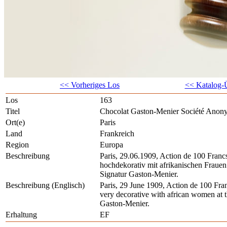
<< Vorheriges Los
<< Katalog-Ü
Los
163
Titel
Chocolat Gaston-Menier Société Anon
Ort(e)
Paris
Land
Frankreich
Region
Europa
Beschreibung
Paris, 29.06.1909, Action de 100 Francs
hochdekorativ mit afrikanischen Frauen
Signatur Gaston-Menier.
Beschreibung (Englisch)
Paris, 29 June 1909, Action de 100 Fran
very decorative with african women at th
Gaston-Menier.
Erhaltung
EF