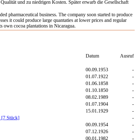
Qualität und zu niedrigen Kosten. Später erwarb die Gesellschaft
nded pharmaceutical business. The company soon started to produce
ses it could produce large quantaties at lower prices and regular
its own cocoa plantations in Nicaragua.
Datum
Ausruf
00.09.1953
-
01.07.1922
-
01.06.1858
-
01.10.1850
-
08.02.1989
-
01.07.1904
-
15.01.1929
-
 [7 Stück]
-
00.09.1954
-
07.12.1926
-
00.01.1982
-