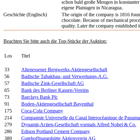
schon bald große Mengen in konstanter 
eigene Plantagen in Nicaragua.
Geschichte (Englisch)
The origin of the company is 1816 fou
chocolate. Because of mechanical proces
quality. Later the company established 
Beachten Sie bitte auch die Top-Stücke der Auktion:
Los
Titel
33
Altenessener Bergwerks-Aktiengesellschaft
56
Badische Tabakbau- und Verwertungs-A.G.
57
Badische Zink-Gesellschaft AG
65
Bank des Berliner Kassen-Vereins
73
Barclays Bank Plc
91
Boden-Aktiengesellschaft Bayenthal
175
Coca-Cola Company
214
Compagnie Universelle du Canal Interocéanique de Panama
279
Dynamit-Actien-Gesellschaft vormals Alfred Nobel & Co.
286
Edison Portland Cement Company
389
Gutehoffnungshütte Aktienverein AG