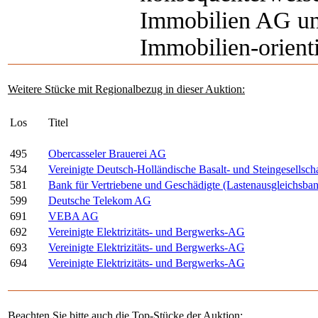
Immobilien AG und
Immobilien-orient
Weitere Stücke mit Regionalbezug in dieser Auktion:
Los
Titel
495
Obercasseler Brauerei AG
534
Vereinigte Deutsch-Holländische Basalt- und Steingesellsch
581
Bank für Vertriebene und Geschädigte (Lastenausgleichsba
599
Deutsche Telekom AG
691
VEBA AG
692
Vereinigte Elektrizitäts- und Bergwerks-AG
693
Vereinigte Elektrizitäts- und Bergwerks-AG
694
Vereinigte Elektrizitäts- und Bergwerks-AG
Beachten Sie bitte auch die Top-Stücke der Auktion: