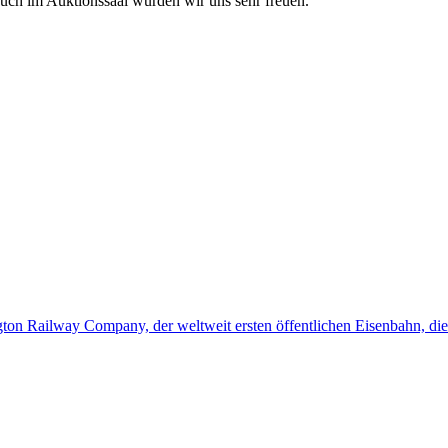
such im Auktionssaal würden wir uns sehr freuen.
ington Railway Company, der weltweit ersten öffentlichen Eisenbahn, d